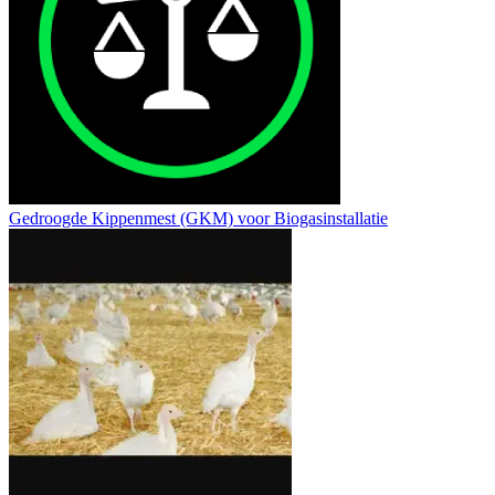
Gedroogde Kippenmest (GKM) voor Biogasinstallatie