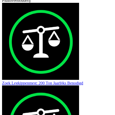
Pluimveehouderij
Zoek Legkippenmest: 200 Ton Jaarlijks Benodigd