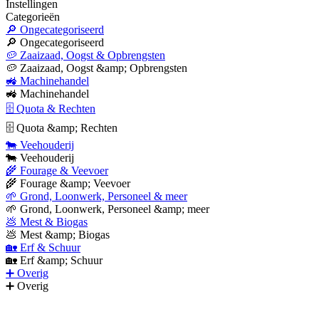
Instellingen
Categorieën
🔎 Ongecategoriseerd
🔎 Ongecategoriseerd
🥔 Zaaizaad, Oogst & Opbrengsten
🥔 Zaaizaad, Oogst &amp; Opbrengsten
🚜 Machinehandel
🚜 Machinehandel
🗄 Quota & Rechten
🗄 Quota &amp; Rechten
🐄 Veehouderij
🐄 Veehouderij
🌾 Fourage & Veevoer
🌾 Fourage &amp; Veevoer
🌱 Grond, Loonwerk, Personeel & meer
🌱 Grond, Loonwerk, Personeel &amp; meer
💩 Mest & Biogas
💩 Mest &amp; Biogas
🏡 Erf & Schuur
🏡 Erf &amp; Schuur
➕ Overig
➕ Overig