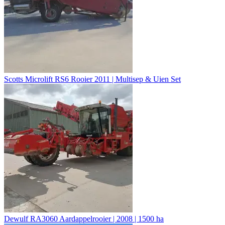
Scotts Microlift RS6 Rooier 2011 | Multisep & Uien Set
Dewulf RA3060 Aardappelrooier | 2008 | 1500 ha