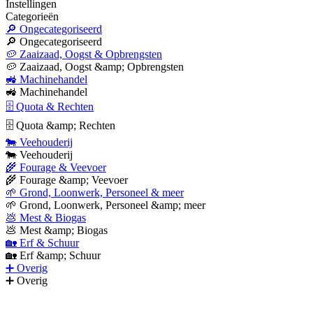
Instellingen
Categorieën
🔎 Ongecategoriseerd
🔎 Ongecategoriseerd
🥔 Zaaizaad, Oogst & Opbrengsten
🥔 Zaaizaad, Oogst &amp; Opbrengsten
🚜 Machinehandel
🚜 Machinehandel
🗄 Quota & Rechten
🗄 Quota &amp; Rechten
🐄 Veehouderij
🐄 Veehouderij
🌾 Fourage & Veevoer
🌾 Fourage &amp; Veevoer
🌱 Grond, Loonwerk, Personeel & meer
🌱 Grond, Loonwerk, Personeel &amp; meer
💩 Mest & Biogas
💩 Mest &amp; Biogas
🏡 Erf & Schuur
🏡 Erf &amp; Schuur
➕ Overig
➕ Overig