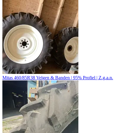
Mitas 460/85R38 Velgen & Banden | 95% Profiel | Z.g.a.n.