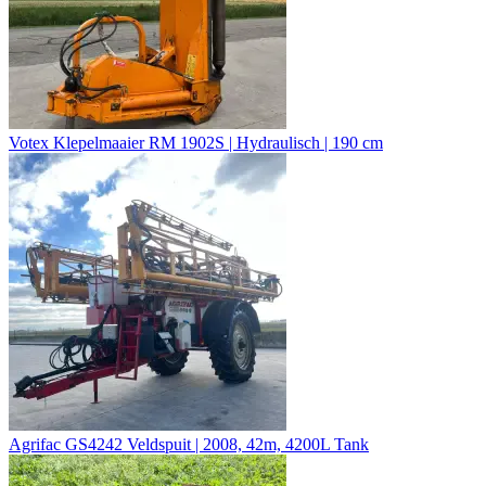
Votex Klepelmaaier RM 1902S | Hydraulisch | 190 cm
Agrifac GS4242 Veldspuit | 2008, 42m, 4200L Tank