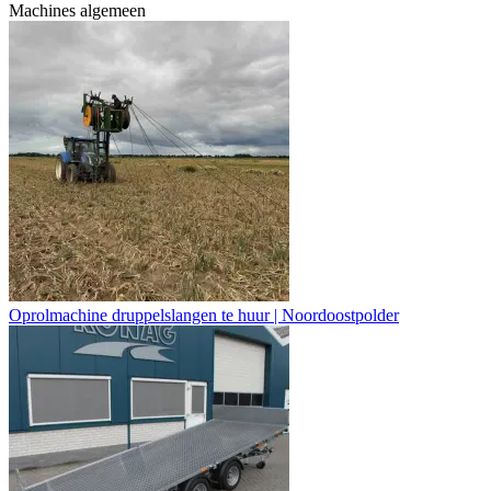
Machines algemeen
Oprolmachine druppelslangen te huur | Noordoostpolder