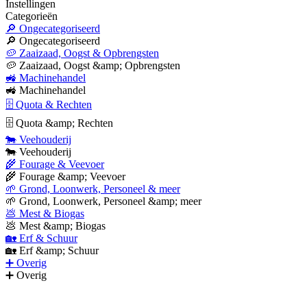
Instellingen
Categorieën
🔎 Ongecategoriseerd
🔎 Ongecategoriseerd
🥔 Zaaizaad, Oogst & Opbrengsten
🥔 Zaaizaad, Oogst &amp; Opbrengsten
🚜 Machinehandel
🚜 Machinehandel
🗄 Quota & Rechten
🗄 Quota &amp; Rechten
🐄 Veehouderij
🐄 Veehouderij
🌾 Fourage & Veevoer
🌾 Fourage &amp; Veevoer
🌱 Grond, Loonwerk, Personeel & meer
🌱 Grond, Loonwerk, Personeel &amp; meer
💩 Mest & Biogas
💩 Mest &amp; Biogas
🏡 Erf & Schuur
🏡 Erf &amp; Schuur
➕ Overig
➕ Overig