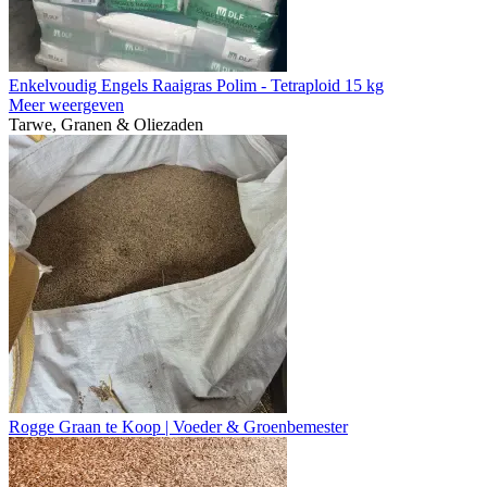
Enkelvoudig Engels Raaigras Polim - Tetraploid 15 kg
Meer weergeven
Tarwe, Granen & Oliezaden
Rogge Graan te Koop | Voeder & Groenbemester