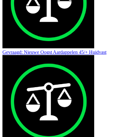
Gevraagd: Nieuwe Oogst Aardappelen 45/+ Huidvast