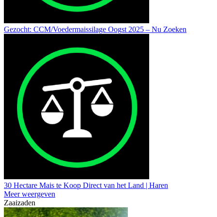
Gezocht: CCM/Voedermaissilage Oogst 2025 – Nu Zoeken
30 Hectare Mais te Koop Direct van het Land | Haren
Meer weergeven
Zaaizaden