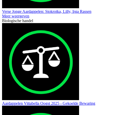
Verse Jonge Aardappelen: Stokrotka, Lilly, Irga Rassen
Meer weergeven
Biologische handel
Aardappelen Vittabella Oogst 2025 - Gekoelde Bewaring