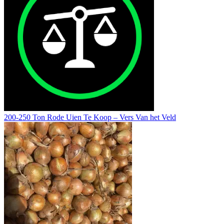
200-250 Ton Rode Uien Te Koop – Vers Van het Veld