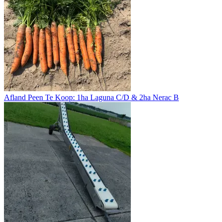
Afland Peen Te Koop: 1ha Laguna C/D & 2ha Nerac B