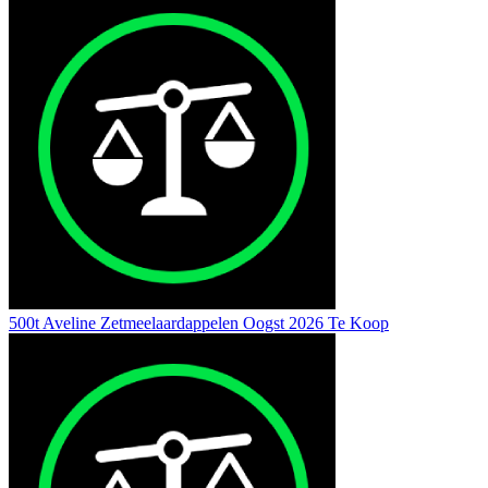
500t Aveline Zetmeelaardappelen Oogst 2026 Te Koop