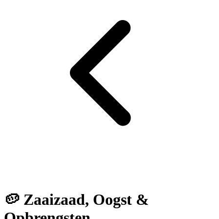
🥔 Zaaizaad, Oogst &
Opbrengsten