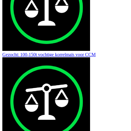
Gezocht: 100-150t vochtige korrelmaïs voor CCM