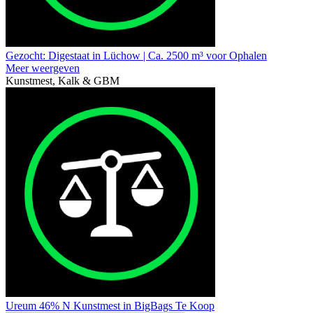
Gezocht: Digestaat in Lüchow | Ca. 2500 m³ voor Ophalen
Meer weergeven
Kunstmest, Kalk & GBM
Ureum 46% N Kunstmest in BigBags Te Koop