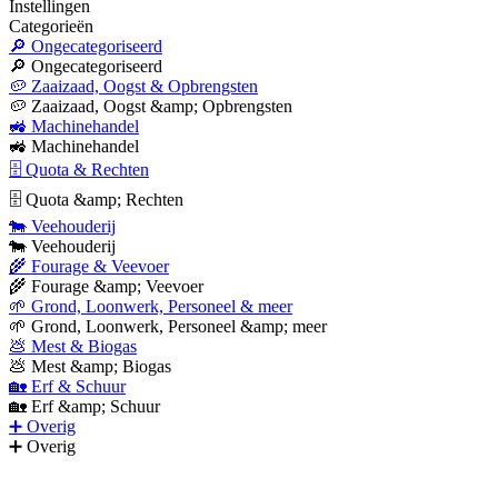
Instellingen
Categorieën
🔎 Ongecategoriseerd
🔎 Ongecategoriseerd
🥔 Zaaizaad, Oogst & Opbrengsten
🥔 Zaaizaad, Oogst &amp; Opbrengsten
🚜 Machinehandel
🚜 Machinehandel
🗄 Quota & Rechten
🗄 Quota &amp; Rechten
🐄 Veehouderij
🐄 Veehouderij
🌾 Fourage & Veevoer
🌾 Fourage &amp; Veevoer
🌱 Grond, Loonwerk, Personeel & meer
🌱 Grond, Loonwerk, Personeel &amp; meer
💩 Mest & Biogas
💩 Mest &amp; Biogas
🏡 Erf & Schuur
🏡 Erf &amp; Schuur
➕ Overig
➕ Overig