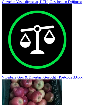
Gezocht: Vaste digestaat, HTK, Gescheiden Drijfmest
Vloeibare Gier & Digestaat Gezocht - Postcode 33xxx