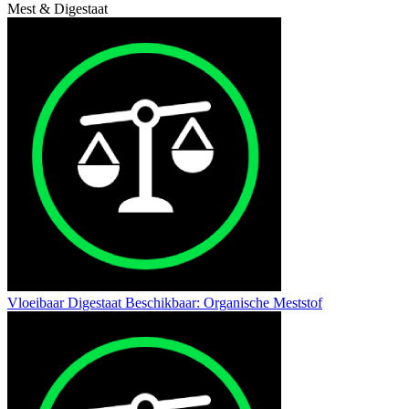
Mest & Digestaat
Vloeibaar Digestaat Beschikbaar: Organische Meststof