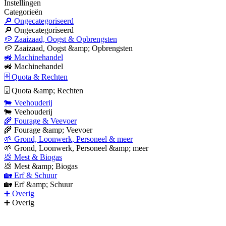
Instellingen
Categorieën
🔎 Ongecategoriseerd
🔎 Ongecategoriseerd
🥔 Zaaizaad, Oogst & Opbrengsten
🥔 Zaaizaad, Oogst &amp; Opbrengsten
🚜 Machinehandel
🚜 Machinehandel
🗄 Quota & Rechten
🗄 Quota &amp; Rechten
🐄 Veehouderij
🐄 Veehouderij
🌾 Fourage & Veevoer
🌾 Fourage &amp; Veevoer
🌱 Grond, Loonwerk, Personeel & meer
🌱 Grond, Loonwerk, Personeel &amp; meer
💩 Mest & Biogas
💩 Mest &amp; Biogas
🏡 Erf & Schuur
🏡 Erf &amp; Schuur
➕ Overig
➕ Overig