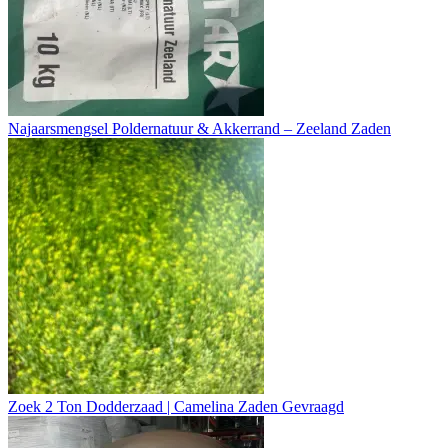
Najaarsmengsel Poldernatuur & Akkerrand – Zeeland Zaden
Zoek 2 Ton Dodderzaad | Camelina Zaden Gevraagd