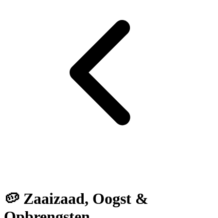
🥔 Zaaizaad, Oogst &
Opbrengsten