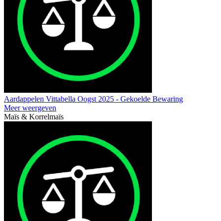
Aardappelen Vittabella Oogst 2025 - Gekoelde Bewaring
Meer weergeven
Maïs & Korrelmaïs