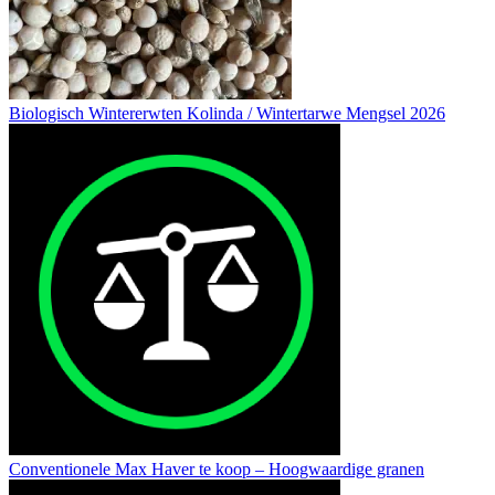
Biologisch Wintererwten Kolinda / Wintertarwe Mengsel 2026
Conventionele Max Haver te koop – Hoogwaardige granen