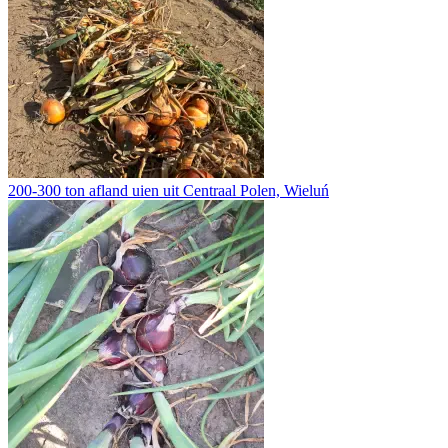
200-300 ton afland uien uit Centraal Polen, Wieluń