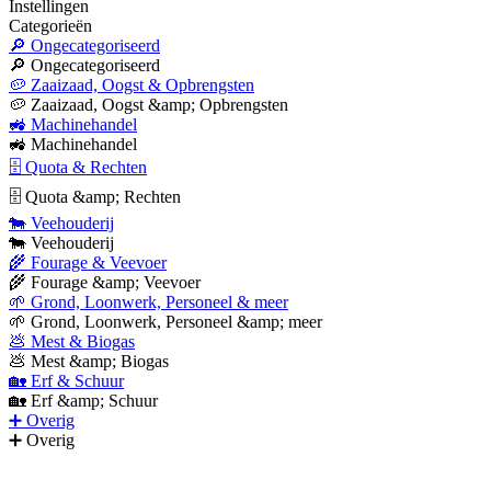
Instellingen
Categorieën
🔎 Ongecategoriseerd
🔎 Ongecategoriseerd
🥔 Zaaizaad, Oogst & Opbrengsten
🥔 Zaaizaad, Oogst &amp; Opbrengsten
🚜 Machinehandel
🚜 Machinehandel
🗄 Quota & Rechten
🗄 Quota &amp; Rechten
🐄 Veehouderij
🐄 Veehouderij
🌾 Fourage & Veevoer
🌾 Fourage &amp; Veevoer
🌱 Grond, Loonwerk, Personeel & meer
🌱 Grond, Loonwerk, Personeel &amp; meer
💩 Mest & Biogas
💩 Mest &amp; Biogas
🏡 Erf & Schuur
🏡 Erf &amp; Schuur
➕ Overig
➕ Overig