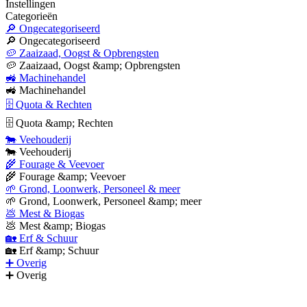
Instellingen
Categorieën
🔎 Ongecategoriseerd
🔎 Ongecategoriseerd
🥔 Zaaizaad, Oogst & Opbrengsten
🥔 Zaaizaad, Oogst &amp; Opbrengsten
🚜 Machinehandel
🚜 Machinehandel
🗄 Quota & Rechten
🗄 Quota &amp; Rechten
🐄 Veehouderij
🐄 Veehouderij
🌾 Fourage & Veevoer
🌾 Fourage &amp; Veevoer
🌱 Grond, Loonwerk, Personeel & meer
🌱 Grond, Loonwerk, Personeel &amp; meer
💩 Mest & Biogas
💩 Mest &amp; Biogas
🏡 Erf & Schuur
🏡 Erf &amp; Schuur
➕ Overig
➕ Overig