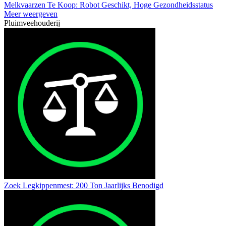
Melkvaarzen Te Koop: Robot Geschikt, Hoge Gezondheidsstatus
Meer weergeven
Pluimveehouderij
Zoek Legkippenmest: 200 Ton Jaarlijks Benodigd