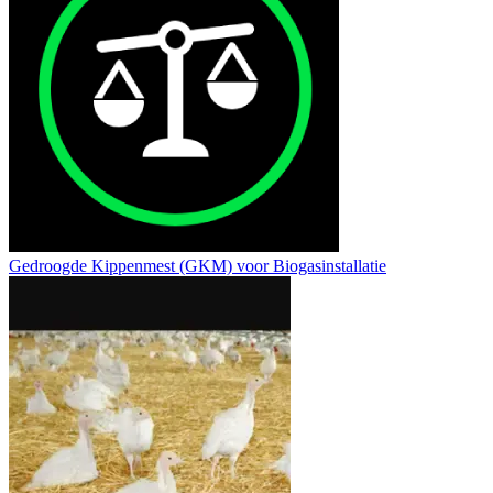
Gedroogde Kippenmest (GKM) voor Biogasinstallatie