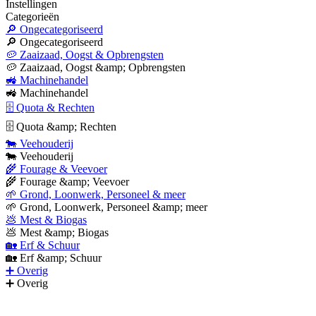
Instellingen
Categorieën
🔎 Ongecategoriseerd
🔎 Ongecategoriseerd
🥔 Zaaizaad, Oogst & Opbrengsten
🥔 Zaaizaad, Oogst &amp; Opbrengsten
🚜 Machinehandel
🚜 Machinehandel
🗄 Quota & Rechten
🗄 Quota &amp; Rechten
🐄 Veehouderij
🐄 Veehouderij
🌾 Fourage & Veevoer
🌾 Fourage &amp; Veevoer
🌱 Grond, Loonwerk, Personeel & meer
🌱 Grond, Loonwerk, Personeel &amp; meer
💩 Mest & Biogas
💩 Mest &amp; Biogas
🏡 Erf & Schuur
🏡 Erf &amp; Schuur
➕ Overig
➕ Overig