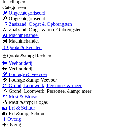
Instellingen
Categorieën
🔎 Ongecategoriseerd
🔎 Ongecategoriseerd
🥔 Zaaizaad, Oogst & Opbrengsten
🥔 Zaaizaad, Oogst &amp; Opbrengsten
🚜 Machinehandel
🚜 Machinehandel
🗄 Quota & Rechten
🗄 Quota &amp; Rechten
🐄 Veehouderij
🐄 Veehouderij
🌾 Fourage & Veevoer
🌾 Fourage &amp; Veevoer
🌱 Grond, Loonwerk, Personeel & meer
🌱 Grond, Loonwerk, Personeel &amp; meer
💩 Mest & Biogas
💩 Mest &amp; Biogas
🏡 Erf & Schuur
🏡 Erf &amp; Schuur
➕ Overig
➕ Overig